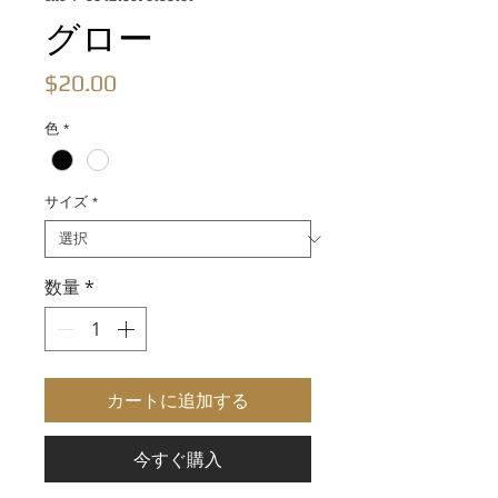
グロー
価
$20.00
格
色
*
サイズ
*
数量
*
カートに追加する
今すぐ購入