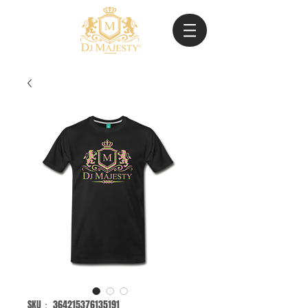
SKU： 364215376135191