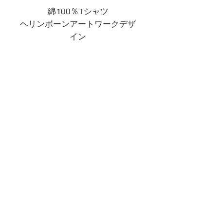
綿100％Tシャツ
ヘリンボーンアートワークデザ
イン
グローパーティーやUVライト
に最適です。
製品情報
©2021DJマジェスティLLC。全著作権所有。
サイトデザイン：
Starr Creative Co.